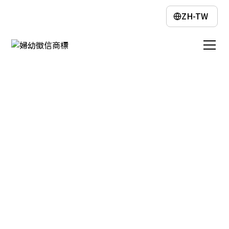
ZH-TW
關於婦幼徵信
婦幼徵信有限公司，業界服務已擁有數十
年的經驗累積，每項徵信服務，都有專家
進行專人服務，歡迎您來電詢問。