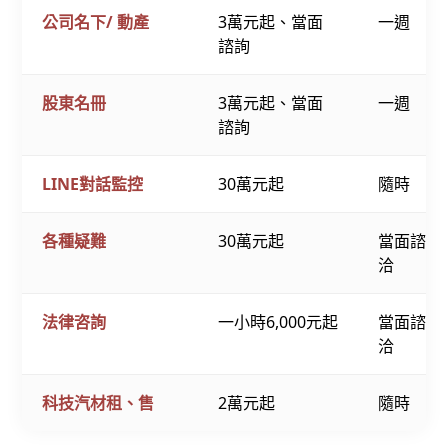
公司名下/ 動產
3萬元起、當面
一週
諮詢
股東名冊
3萬元起、當面
一週
諮詢
LINE對話監控
30萬元起
隨時
各種疑難
30萬元起
當面諮詢
洽
法律咨詢
一小時6,000元起
當面諮詢
洽
科技汽材租、售
2萬元起
隨時