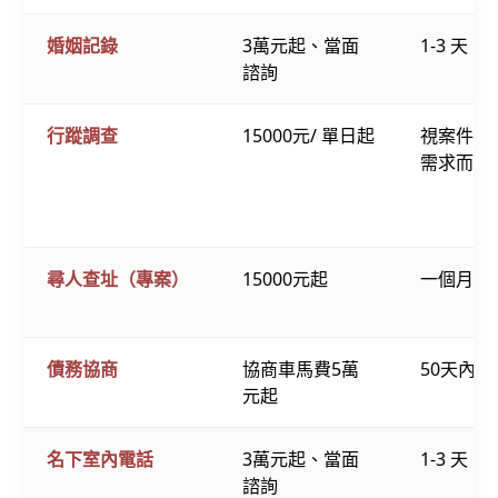
婚姻記錄
3萬元起、當面
1-3 天
諮詢
行蹤調查
15000元/ 單日起
視案件及
需求而定
尋人查址（專案）
15000元起
一個月內
債務協商
協商車馬費5萬
50天內
元起
名下室內電話
3萬元起、當面
1-3 天
諮詢