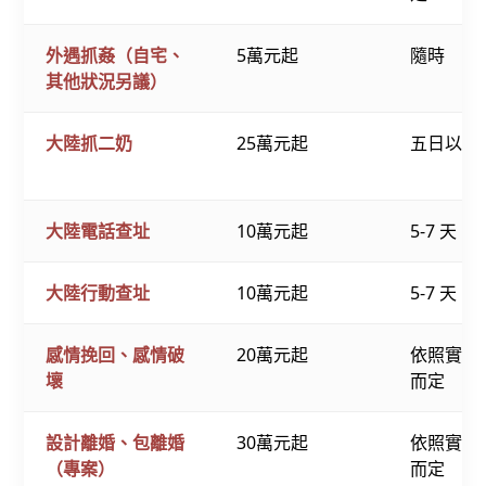
外遇抓姦（自宅、
5萬元起
隨時
其他狀況另議）
大陸抓二奶
25萬元起
五日以上
大陸電話查址
10萬元起
5-7 天
大陸行動查址
10萬元起
5-7 天
感情挽回、感情破
20萬元起
依照實際
壞
而定
設計離婚、包離婚
30萬元起
依照實際
（專案）
而定