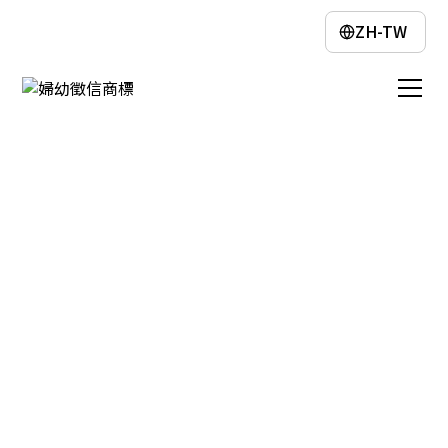
ZH-TW
徵信社費用
婦幼徵信會根據您的需求，提供服務報價
與專業評估，讓您在尋求協助時清楚了解
成本，安心委託不受騙。