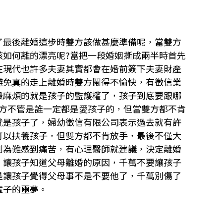
了最後離婚這步時雙方該做甚麼準備呢，當雙方
該如何離的漂亮呢?當把一段婚姻撕成兩半時首先
在現代也許多夫妻其實都會在婚前簽下夫妻財產
避免真的走上離婚時雙方鬧得不愉快，有徵信業
最麻煩的就是孩子的監護權了，孩子到底要跟哪
雙方不管是誰一定都是愛孩子的，但當雙方都不肯
就是孩子了，婦幼徵信有限公司表示過去就有許
可以扶養孩子，但雙方都不肯放手，最後不僅大
到為難感到痛苦，有心理醫師就建議，決定離婚
，讓孩子知道父母離婚的原因，千萬不要讓孩子
是讓孩子覺得父母事不是不要他了，千萬別傷了
輩子的噩夢。