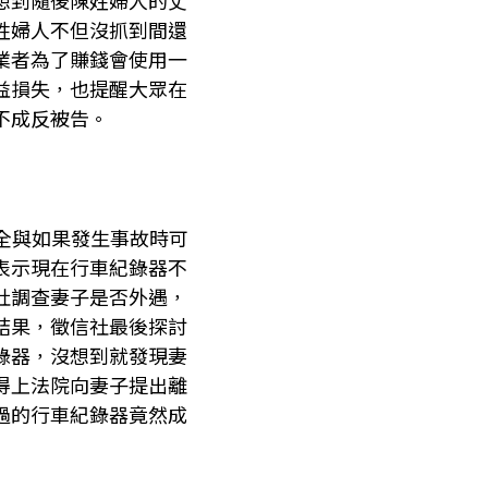
想到隨後陳姓婦人的丈
姓婦人不但沒抓到間還
業者為了賺錢會使用一
益損失，也提醒大眾在
不成反被告。
全與如果發生事故時可
表示現在行車紀錄器不
社調查妻子是否外遇，
結果，徵信社最後探討
錄器，沒想到就發現妻
得上法院向妻子提出離
過的行車紀錄器竟然成