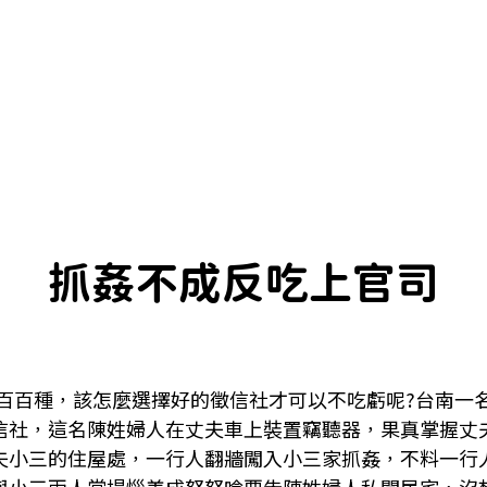
抓姦不成反吃上官司
百百種，該怎麼選擇好的徵信社才可以不吃虧呢?台南一
信社，這名陳姓婦人在丈夫車上裝置竊聽器，果真掌握丈
夫小三的住屋處，一行人翻牆闖入小三家抓姦，不料一行