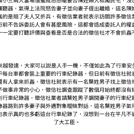
與小三兩人當場惱羞成怒怒嗆要告陳姓婦人私闖民宅，沒
竊聽器，氣得上法院怒告妻子並向妻子提出離婚，這名陳
真的是賠了夫人又折兵，有徵信業者就表示訪間許多徵信
行前不告訴委託人會有甚麼風險，這都會造成委託人的權
十一定要打聽評價與查看是否是合法的徵信社才不會抓姦
越來越發達，大家可以說是人手一機，不僅如此為了行車安
乎每台車都會裝上重要的行車紀錄器，但日前有徵信社就
還有人拿來抓姦，徵信社就表示有一名葉姓男子找上徵信
子做事非常的小心，徵信社調查跟蹤了數個月始終都沒有
到行車紀錄器，徵信社業者請葉姓男子調閱妻子的行車紀
錄器路到許多妻子與外遇對象曖昧對話，這名葉姓男子氣
也表示真的也多虧這台行車紀錄了，沒想到一台在平凡不
了大工臣。