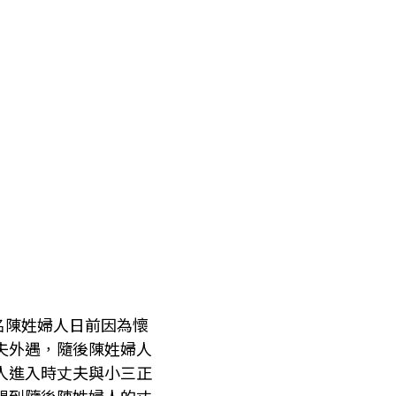
名陳姓婦人日前因為懷
夫外遇，隨後陳姓婦人
人進入時丈夫與小三正