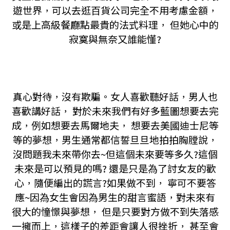
遊世界，可以去逛百貨公司完全不用考慮金額，
或是上高級餐廳點最貴的法式料理， 但她心中的
寂寞與無奈又誰能懂?
真心對待，沒有欺騙。女人喜歡聽好話，男人也
喜歡講好話， 對於未來我們有好多藍圖想要去完
成，例如想要去馬爾地夫， 想要去美國迪士尼等
等的夢想，男生通常都信誓旦旦地拍拍胸膛說，
沒問題我未來帶你去~但這個未來要等多久?這個
未來是可以預見的嗎? 還是只是為了討女友的歡
心，隨便編出的謊言?如果做不到， 寧可不要答
應~因為女生會因為男生的甜言蜜語，對未來有
很大的憧憬與夢想， 但是只要對方做不到失落感
一擁而上，這樣子的差距會讓人很挫折， 甚至會