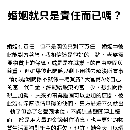
婚姻就只是責任而已嗎？
婚姻有責任，但不是關係只剩下責任。 婚姻中彼
此能對方著想，我相信這是很好的一點， 老婆需
要物質上的保障，或是是在職業上的自由空間與
尊重， 但如果彼此關係只剩下用錢去解決所有事
情那婚姻關係不就像一場買賣? 大富商A將自己
的富二代千金，許配給股東的富二少，想要關係
親上加親， 未來的事業版圖可以更加的遼闊，彼
此沒有深厚感情基礎的他們， 男方結婚不久就出
軌了但為了名聲跟地位，不讓這些醜聞浮上檯
面， 於是用大量的金錢封住消息，也用更好的物
質生活彌補對千金的虧欠， 也許，她今天可以環