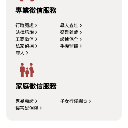
專業徵信服務
行蹤蒐證
尋人查址
法律諮詢
疑難雜症
工商徵信
證據保全
私家偵探
手機監聽
尋人
家庭徵信服務
家暴蒐證
子女行蹤調查
侵害配偶權