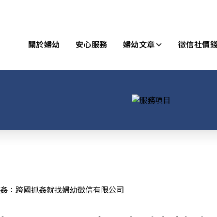
關於婦幼
安心服務
婦幼文章
徵信社價
姦：跨國抓姦就找婦幼徵信有限公司