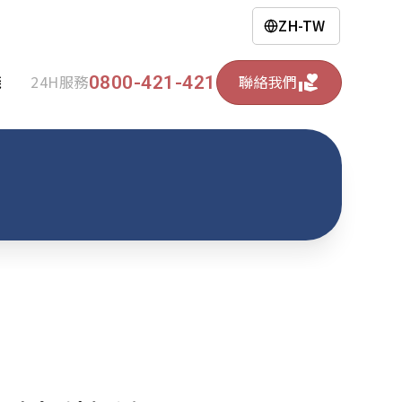
ZH-TW
0800-421-421
錢
24H服務
聯絡我們