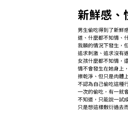
新鮮感、
男生偷吃得到了新鮮
道、什麼都不知情、
我願的情況下發生，
追求刺激、追求沒有
女孩什麼都不知情，
情不會發生在她身上
擦乾淨、但只是肉體
不認為自己偷吃這種
一次的偷吃，有一就
不知道，只能說一試
只是想這樣敷衍過去