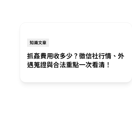
知識文章
抓姦費用收多少？徵信社行情、外
遇蒐證與合法重點一次看清！