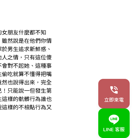
的女朋友什麼都不知
，雖然說是在他們你情
罪於男生追求新鮮感、
他人之情，只有這位傻
不會對不起她、這種事
生偷吃就算不懂得把嘴
竟然也說得出來，完全
已！只能說一但發生第
生這樣的骯髒行為誰也
立即來電
說這樣的不檢點行為又
LINE 客服