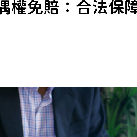
偶權免賠：合法保