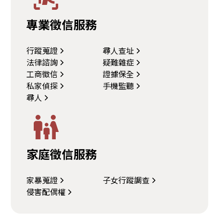
專業徵信服務
行蹤蒐證
尋人查址
法律諮詢
疑難雜症
工商徵信
證據保全
私家偵探
手機監聽
尋人
家庭徵信服務
家暴蒐證
子女行蹤調查
侵害配偶權